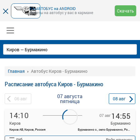
НА-АВТОБУС на ANDROID
Скачать
Билеты на автобус у вас в кармане
Главная
Автобус Киров - Бурмакино
Расписание автобуса Киров - Бурмакино
07 августа
06
авг
08
авг
пятница
14:10
14:55
07 авг
Киров
Бурмакино
Киров АВ, Киров, Россия
Бурмакино с., село Бурмакино, Россия
—
руб.
Рейс отменен