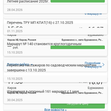
Летнее расписание 2026г.
28.04.2026
Подробнее
Детали рейса
о маршруте
Перечень ТРУ МП КПАТ(16) с 27.10.2025
15:50
16:27
07 авг
01.11.2025
Киров
Бурмакино
Киров АВ, Киров, Россия
Бурмакино с., село Бурмакино, Россия
Маршрут № 140 становится круглогодичным
—
руб.
Загрузить цену
15.10.2025
Подробнее
Детали рейса
Перевозка пассажиров по садоводческим маршрутам
о маршруте
завершена с 13.10.2025
15.10.2025
17:30
18:07
07 авг
Киров
Бурмакино
Изменения в сезонный 161 маршрут с 1 мая
Киров АВ, Киров, Россия
Бурмакино с., село Бурмакино, Россия
—
30.04.2025
руб.
Загрузить цену
Все новости »