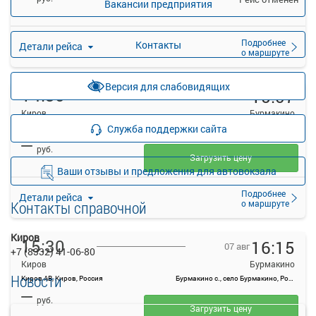
Вакансии предприятия
Подробнее
Контакты
Детали рейса
о маршруте
Версия для слабовидящих
14:30
15:07
07 авг
Киров
Бурмакино
Служба поддержки сайта
Киров АВ, Киров, Россия
Бурмакино с., село Бурмакино, Россия
—
руб.
Загрузить цену
Ваши отзывы и предложения для автовокзала
Подробнее
Детали рейса
о маршруте
Контакты справочной
Киров
15:30
16:15
07 авг
+7 (8332) 41-06-80
Киров
Бурмакино
Новости
Киров АВ, Киров, Россия
Бурмакино с., село Бурмакино, Россия
—
руб.
Загрузить цену