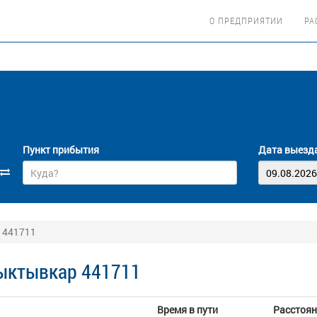
О ПРЕДПРИЯТИИ
РА
Пункт прибытия
Дата выезд
 441711
ыктывкар 441711
Время в пути
Расстоян