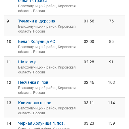
область трасса
Белохолуницкий район, Кировская
область, Россия
9
Тукмачи д. деревня
01:56
76
Белохолуницкий район, Кировская
область, Россия
10
Белая Холуница АС
02:00
85
Белохолуницкий район, Кировская
область, Россия
11
Шитово д.
02:28
91
Белохолуницкий район, Кировская
область, Россия
12
Песчанка п. пов.
02:46
103
Белохолуницкий район, Кировская
область, Россия
13
Климковка п. пов.
03:11
114
Белохолуницкий район, Кировская
область, Россия
14
Черная Холуница п. пов.
03:23
139
Омутнинский район, Кировская