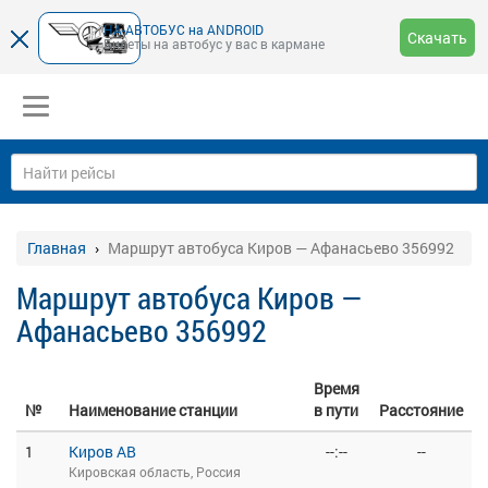
НА-АВТОБУС на ANDROID
Скачать
Билеты на автобус у вас в кармане
Главная
Маршрут автобуса Киров — Афанасьево 356992
Маршрут автобуса Киров —
Афанасьево 356992
Время
№
Наименование станции
в пути
Расстояние
1
Киров АВ
--:--
--
Кировская область, Россия