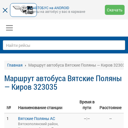
НА-АВТОБУС на ANDROID
Скачать
Билеты на автобус у вас в кармане
Главная
Маршрут автобуса Вятские Поляны — Киров 323035
Маршрут автобуса Вятские Поляны
— Киров 323035
Время в
№
Наименование станции
пути
Расстояние
1
Вятские Поляны АС
--:--
--
Вятскополянский район,