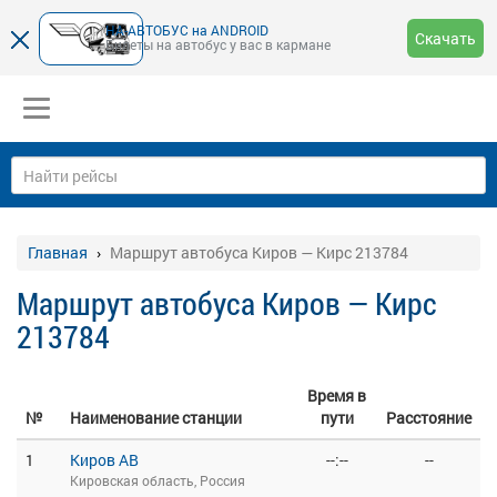
НА-АВТОБУС на ANDROID
Скачать
Билеты на автобус у вас в кармане
Главная
Маршрут автобуса Киров — Кирс 213784
Маршрут автобуса Киров — Кирс
213784
Время в
№
Наименование станции
пути
Расстояние
1
Киров АВ
--:--
--
Кировская область, Россия