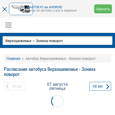
НА-АВТОБУС на ANDROID
Скачать
Билеты на автобус у вас в кармане
Главная
Автобус Верхошижемье - Зониха поворот
Расписание автобуса Верхошижемье - Зониха
поворот
07 августа
06
авг
08
авг
пятница